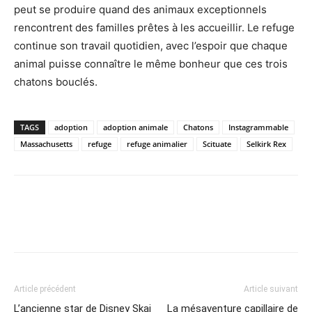
peut se produire quand des animaux exceptionnels
rencontrent des familles prêtes à les accueillir. Le refuge
continue son travail quotidien, avec l’espoir que chaque
animal puisse connaître le même bonheur que ces trois
chatons bouclés.
TAGS
adoption
adoption animale
Chatons
Instagrammable
Massachusetts
refuge
refuge animalier
Scituate
Selkirk Rex
Article précédent
Article suivant
L’ancienne star de Disney Skai
La mésaventure capillaire de