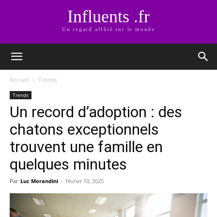
Influents .fr
Un regard affûté sur le monde
Accueil
Trends
Trends
Un record d’adoption : des
chatons exceptionnels
trouvent une famille en
quelques minutes
Par
Luc Morandini
-
février 10, 2025