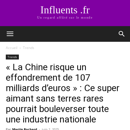
Influents .fr
Un regard affûté sur le monde
Accueil
Trends
Trends
« La Chine risque un
effondrement de 107
milliards d’euros » : Ce super
aimant sans terres rares
pourrait bouleverser toute
une industrie nationale
Par
Martin Rochard
-
juin 2, 2025