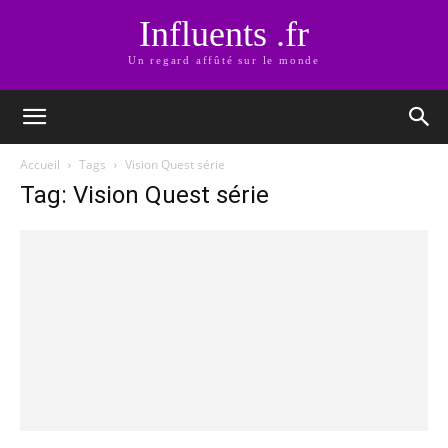
Influents .fr
Un regard affûté sur le monde
Accueil
Tags
Vision Quest série
Tag: Vision Quest série