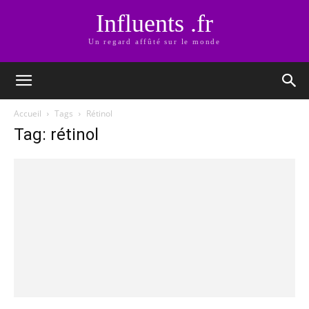
Influents .fr
Un regard affûté sur le monde
Accueil
Tags
Rétinol
Tag: rétinol