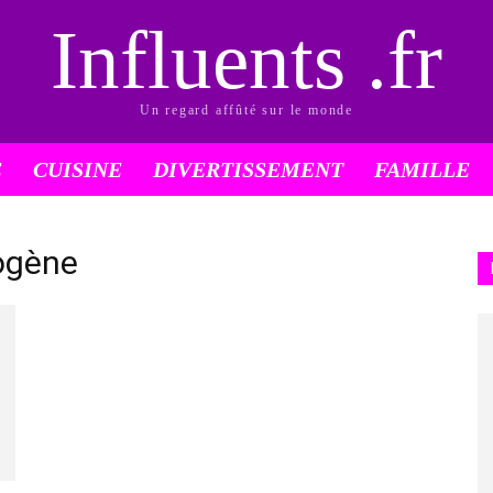
Influents .fr
Un regard affûté sur le monde
É
CUISINE
DIVERTISSEMENT
FAMILLE
rogène