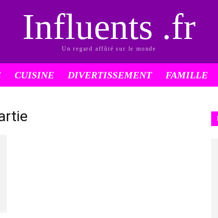
Influents .fr
Un regard affûté sur le monde
É
CUISINE
DIVERTISSEMENT
FAMILLE
artie