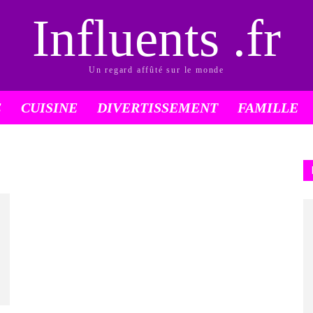
Influents .fr
Un regard affûté sur le monde
É
CUISINE
DIVERTISSEMENT
FAMILLE