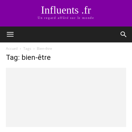
Influents .fr
Un regard affûté sur le monde
Accueil
Tags
Bien-être
Tag: bien-être